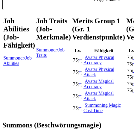
Job
Job Traits
Merits Group 1
Me
Abilities
(Job-
(Gr. 1
(G
(Job-
Merkmale)
Verdienstpunkte)
Ve
Fähigkeit)
Summoner/Job
Lv.
Fähigkeit
Lv
Traits
Avatar Physical
75
Summoner/Job
(
75
(
†
)
Accuracy
Abilities
75
(
Avatar Physical
75
(
75
(
†
)
Attack
75
(
Avatar Magical
75
75
(
(
†
)
Accuracy
75
(
Avatar Magical
75
(
†
)
Attack
Summoning Magic
75
(
†
)
Cast Time
Summons (Beschwörungsmagie)