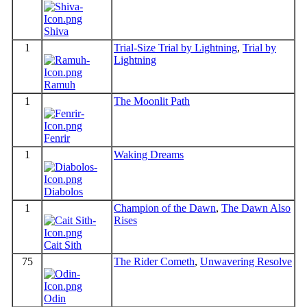
Shiva
1
Trial-Size Trial by Lightning
,
Trial by
Lightning
Ramuh
1
The Moonlit Path
Fenrir
1
Waking Dreams
Diabolos
1
Champion of the Dawn
,
The Dawn Also
Rises
Cait Sith
75
The Rider Cometh
,
Unwavering Resolve
Odin