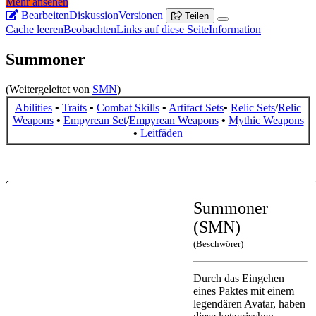
Mehr ansehen
Bearbeiten
Diskussion
Versionen
Teilen
Cache leeren
Beobachten
Links auf diese Seite
Information
Summoner
(Weitergeleitet von
SMN
)
Abilities
•
Traits
•
Combat Skills
•
Artifact Sets
•
Relic Sets
/
Relic
Weapons
•
Empyrean Set
/
Empyrean Weapons
•
Mythic Weapons
•
Leitfäden
Summoner
(SMN)
(Beschwörer)
Durch das Eingehen
eines Paktes mit einem
legendären Avatar, haben