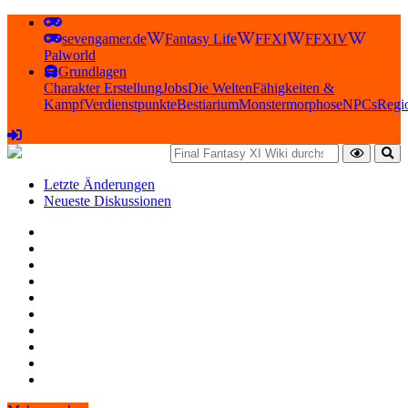
sevengamer.de
Fantasy Life
FFXI
FFXIV
Palworld
Grundlagen
Charakter Erstellung
Jobs
Die Welten
Fähigkeiten &
Kampf
Verdienstpunkte
Bestiarium
Monstermorphose
NPCs
Regi
Letzte Änderungen
Neueste Diskussionen