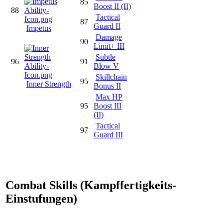
85
Boost II (II)
88
Tactical
87
Guard II
Impetus
Damage
90
Limit+ III
Subtle
96
91
Blow V
Skillchain
95
Inner Strength
Bonus II
Max HP
95
Boost III
(II)
Tactical
97
Guard III
Combat Skills (Kampffertigkeits-
Einstufungen)