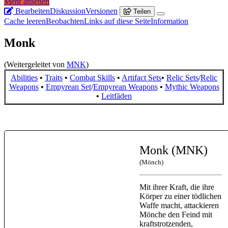
Mehr ansehen
Bearbeiten
Diskussion
Versionen
Teilen
Cache leeren
Beobachten
Links auf diese Seite
Information
Monk
(Weitergeleitet von
MNK
)
Abilities
•
Traits
•
Combat Skills
•
Artifact Sets
•
Relic Sets
/
Relic
Weapons
•
Empyrean Set
/
Empyrean Weapons
•
Mythic Weapons
•
Leitfäden
Monk (MNK)
(Mönch)
Mit ihrer Kraft, die ihre
Körper zu einer tödlichen
Waffe macht, attackieren
Mönche den Feind mit
kraftstrotzenden,