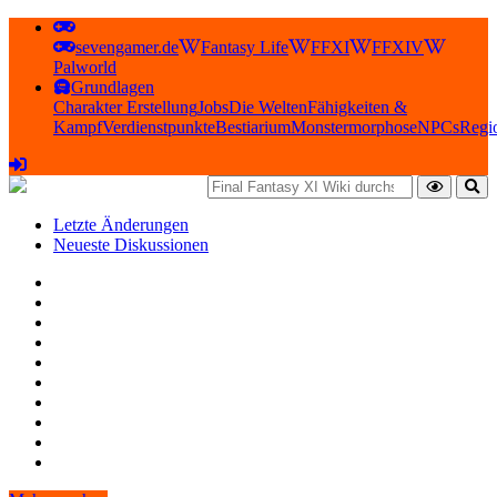
sevengamer.de
Fantasy Life
FFXI
FFXIV
Palworld
Grundlagen
Charakter Erstellung
Jobs
Die Welten
Fähigkeiten &
Kampf
Verdienstpunkte
Bestiarium
Monstermorphose
NPCs
Regi
Letzte Änderungen
Neueste Diskussionen