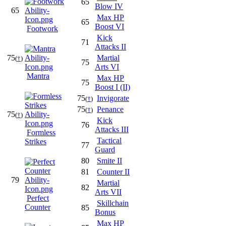
65
Blow IV
65
Max HP
65
Boost VI
Footwork
Kick
71
Attacks II
75
Martial
(
†
)
75
Arts VI
Mantra
Max HP
75
Boost I (II)
75
Invigorate
(
†
)
75
Penance
(
†
)
75
(
†
)
Kick
76
Attacks III
Formless
Tactical
Strikes
77
Guard
80
Smite II
81
Counter II
79
Martial
82
Arts VII
Perfect
Skillchain
Counter
85
Bonus
Max HP