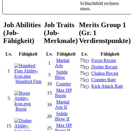
Schlachtfeld rechnen
muss.
Job Abilities
Job Traits
Merits Group 1
(Job-
(Job-
(Gr. 1
Fähigkeit)
Merkmale)
Verdienstpunkte)
Lv.
Fähigkeit
Lv.
Fähigkeit
Lv.
Fähigkeit
Martial
75
Focus Recast
(
†
)
1
Arts
75
Dodge Recast
(
†
)
1
Subtle
75
Chakra Recast
(
†
)
5
Blow
75
Counter Rate
(
†
)
Hundred Fists
10
Counter
75
Kick Attack Rate
(
†
)
Max HP
15
Boost
5
Martial
16
Arts II
Boost
Subtle
20
Blow II
Max HP
15
25
Boost II