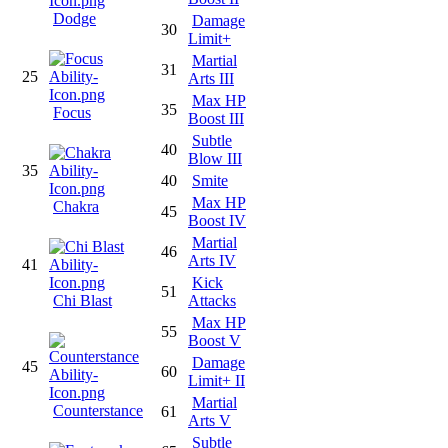
Dodge
Damage
30
Limit+
Martial
31
25
Arts III
Max HP
35
Focus
Boost III
Subtle
40
Blow III
35
40
Smite
Max HP
Chakra
45
Boost IV
Martial
46
Arts IV
41
Kick
51
Chi Blast
Attacks
Max HP
55
Boost V
Damage
45
60
Limit+ II
Martial
Counterstance
61
Arts V
Subtle