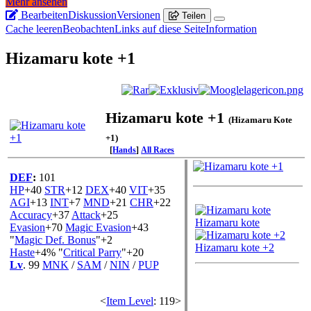
Mehr ansehen
Bearbeiten
Diskussion
Versionen
Teilen
Cache leeren
Beobachten
Links auf diese Seite
Information
Hizamaru kote +1
Hizamaru kote +1
(Hizamaru Kote
+1)
[
Hands
]
All Races
DEF
:
101
HP
+40
STR
+12
DEX
+40
VIT
+35
Andere Qualitäten:
AGI
+13
INT
+7
MND
+21
CHR
+22
Accuracy
+37
Attack
+25
Hizamaru kote
Evasion
+70
Magic Evasion
+43
"
Magic Def. Bonus
"+2
Hizamaru kote +2
Haste
+4% "
Critical Parry
"+20
Lv
. 99
MNK
/
SAM
/
NIN
/
PUP
Makro
<
Item Level
: 119>