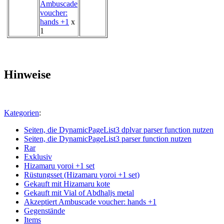
Ambuscade
voucher:
hands +1
x
1
Hinweise
Kategorien
:
Seiten, die DynamicPageList3 dplvar parser function nutzen
Seiten, die DynamicPageList3 parser function nutzen
Rar
Exklusiv
Hizamaru yoroi +1 set
Rüstungsset (Hizamaru yoroi +1 set)
Gekauft mit Hizamaru kote
Gekauft mit Vial of Abdhaljs metal
Akzeptiert Ambuscade voucher: hands +1
Gegenstände
Items