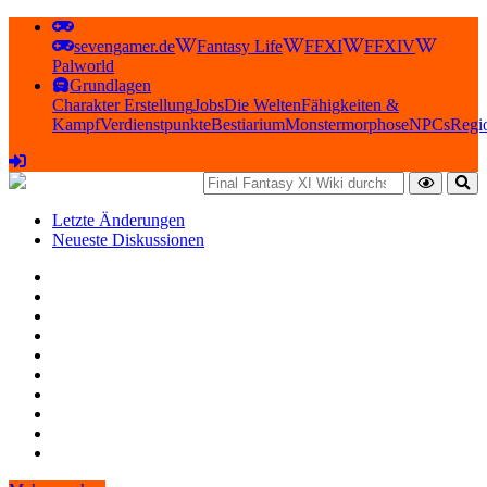
sevengamer.de
Fantasy Life
FFXI
FFXIV
Palworld
Grundlagen
Charakter Erstellung
Jobs
Die Welten
Fähigkeiten &
Kampf
Verdienstpunkte
Bestiarium
Monstermorphose
NPCs
Regi
Letzte Änderungen
Neueste Diskussionen