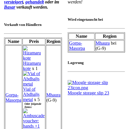
versteigert
,
gehandelt
oder im
werden!
Basar
verkauft werden.
Wird eingetauscht bei
Verkauft von Händlern
Name
Region
Name
Preis
Region
Gorpa-
Mhaura
bei
Masorpa
(G-9)
Lagerung
Hizamaru
kote
x 1
Vial of
Moogle storage slip 23
Abdhaljs
Gorpa-
Mhaura
metal
x 5
Masorpa
(G-9)
Oder folgende
Items: