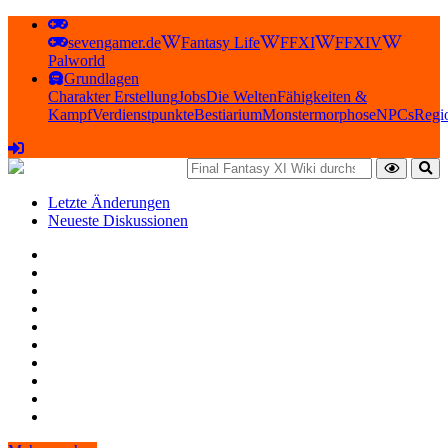
sevengamer.de
Fantasy Life
FFXI
FFXIV
Palworld
Grundlagen
Charakter Erstellung
Jobs
Die Welten
Fähigkeiten &
Kampf
Verdienstpunkte
Bestiarium
Monstermorphose
NPCs
Regi
Letzte Änderungen
Neueste Diskussionen