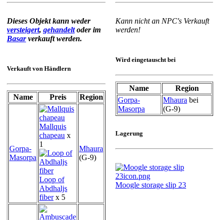
Dieses Objekt kann weder
Kann nicht an NPC's Verkauft
versteigert
,
gehandelt
oder im
werden!
Basar
verkauft werden.
Wird eingetauscht bei
Verkauft von Händlern
Name
Region
Name
Preis
Region
Gorpa-
Mhaura
bei
Masorpa
(G-9)
Mallquis
Lagerung
chapeau
x
1
Gorpa-
Mhaura
Masorpa
(G-9)
Loop of
Moogle storage slip 23
Abdhaljs
fiber
x 5