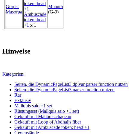
Gorpa-
Mhaura
Masorpa
(G-9)
Ambuscade
token: head
+1
x 1
Hinweise
Kategorien
:
Seiten, die DynamicPageList3 dplvar parser function nutzen
Seiten, die DynamicPageList3 parser function nutzen
Rar
Exklusiv
Mallquis saio +1 set
Rüstungsset (Mallquis saio +1 set)
Gekauft mit Mallquis chapeau
Gekauft mit Loop of Abdhaljs fiber
Gekauft mit Ambuscade token: head +1
Gegenstände