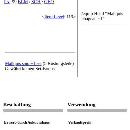
Kommando
Lv
. 99
BLM
/
SCH
/
GEO
/equip Head "Mallquis
<
Item Level
: 119>
chapeau +1"
Rüstungsset
Mallquis saio +1 set
(5 Rüstungsteile)
Gewährt keinen Set-Bonus.
Beschaffung
Verwendung
Erwerb durch Auktionshaus
Verkaufspreis