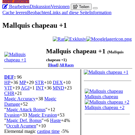
Mehr ansehen
Bearbeiten
Diskussion
Versionen
Teilen
Cache leeren
Beobachten
Links auf diese Seite
Information
Mallquis chapeau +1
Mallquis chapeau +1
(Mallquis
chapeau +1)
[
Head
]
All Races
DEF
:
96
HP
+36
MP
+29
STR
+10
DEX
+10
Andere Qualitäten:
VIT
+19
AGI
+1
INT
+36
MND
+23
CHR
+21
Mallquis chapeau
Magic Accuracy
+38
Magic
Damage
+52
Mallquis chapeau +2
"
Magic Attack Bonus
"+12
Evasion
+33
Magic Evasion
+53
"
Magic Def. Bonus
"+6
Haste
+4%
"
Occult Acumen
"+10
Makro
Elemental magic
casting time
-5%