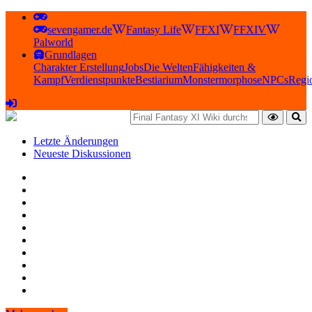
sevengamer.de
Fantasy Life
FFXI
FFXIV
Palworld
Grundlagen
Charakter Erstellung
Jobs
Die Welten
Fähigkeiten &
Kampf
Verdienstpunkte
Bestiarium
Monstermorphose
NPCs
Regi
Letzte Änderungen
Neueste Diskussionen