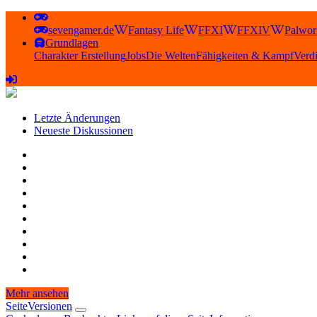
sevengamer.de
Fantasy Life
FFXI
FFXIV
Palwor
Grundlagen
Charakter Erstellung
Jobs
Die Welten
Fähigkeiten & Kampf
Verd
Letzte Änderungen
Neueste Diskussionen
Mehr ansehen
Seite
Versionen