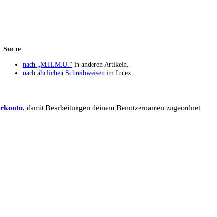
Suche
nach „M.H.M.U.“
in anderen Artikeln.
nach ähnlichen Schreibweisen
im Index.
erkonto
, damit Bearbeitungen deinem Benutzernamen zugeordnet