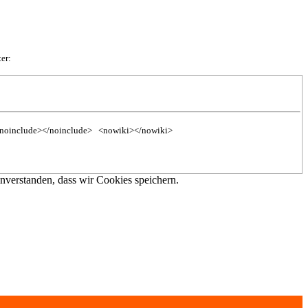
er:
noinclude></noinclude>
<nowiki></nowiki>
inverstanden, dass wir Cookies speichern.