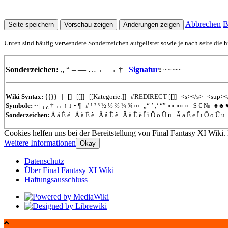
Abbrechen
B
Unten sind häufig verwendete Sonderzeichen aufgelistet sowie je nach seite die h
Sonderzeichen:
„
“
–
—
…
←
→
†
Signatur
:
~~~~
Wiki Syntax:
{{}}
|
[]
[[]]
[[Kategorie:]]
#REDIRECT
[[]]
<s></s>
<sup><
Symbole:
~
|
¡
¿
†
↔
↑
↓
•
¶
#
¹
²
³
½
⅓
⅔
¼
¾
∞
„“
’
‚‘
“”
«»
»«
›‹
$
€
№
♠
♣
Sonderzeichen:
Á
á
É
é
À
à
È
è
Â
â
Ê
ê
Ä
ä
Ë
ë
Ï
ï
Ö
ö
Ü
ü
Ā
ā
Ē
ē
Ī
ī
Ō
ō
Ū
ū
Cookies helfen uns bei der Bereitstellung von Final Fantasy XI Wiki.
Weitere Informationen
Okay
Datenschutz
Über Final Fantasy XI Wiki
Haftungsausschluss