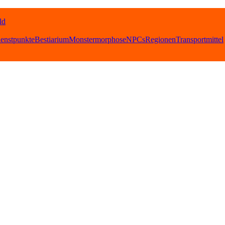
ld
ienstpunkte
Bestiarium
Monstermorphose
NPCs
Regionen
Transportmittel