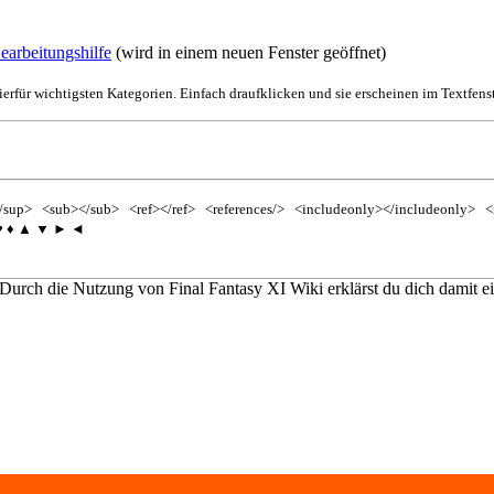
earbeitungshilfe
(wird in einem neuen Fenster geöffnet)
ierfür wichtigsten Kategorien. Einfach draufklicken und sie erscheinen im Textfenst
/sup>
<sub></sub>
<ref></ref>
<references/>
<includeonly></includeonly>
<
♥
♦
▲
▼
►
◄
 Durch die Nutzung von Final Fantasy XI Wiki erklärst du dich damit e