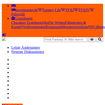
sevengamer.de
Fantasy Life
FFXI
FFXIV
Palworld
Grundlagen
Charakter Erstellung
Jobs
Die Welten
Fähigkeiten &
Kampf
Verdienstpunkte
Bestiarium
Monstermorphose
NPCs
Regi
Letzte Änderungen
Neueste Diskussionen