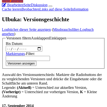
Mehr ansehen
Bearbeiten
Seite
Diskussion
Cache leeren
Beobachten
Links auf diese Seite
Information
Ulbuka: Versionsgeschichte
Logbücher dieser Seite anzeigen
(
Missbrauchsfilter-Logbuch
ansehen
)
Versionen filtern
Ausklappen
Einklappen
Bis Datum:
Markierungs
-Filter:
Versionen anzeigen
Auswahl des Versionsunterschieds: Markiere die Radiobuttons der
zu vergleichenden Versionen und drücke die Eingabetaste oder die
Schaltfläche am unteren Rand.
Legende:
(Aktuell)
= Unterschied zur aktuellen Version,
(Vorherige)
= Unterschied zur vorherigen Version,
K
= Kleine
Änderung
17. September 2014