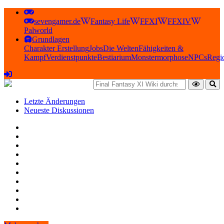
sevengamer.de
Fantasy Life
FFXI
FFXIV
Palworld
Grundlagen
Charakter Erstellung
Jobs
Die Welten
Fähigkeiten &
Kampf
Verdienstpunkte
Bestiarium
Monstermorphose
NPCs
Regi
Letzte Änderungen
Neueste Diskussionen